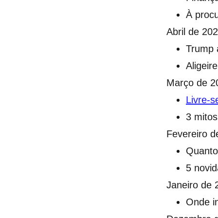
À procu
Abril de 20
Trump a
Aligeir
Março de 2
Livre-s
3 mito
Fevereiro d
Quanto 
5 novi
Janeiro de 
Onde i