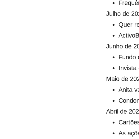
Frequên
Julho de 20
Quer re
ActivoB
Junho de 2
Fundo d
Invista
Maio de 20
Anita v
Condom
Abril de 20
Cartõe
As açõ