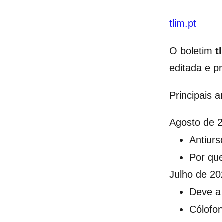
tlim.pt
O boletim
t
editada e p
Principais a
Agosto de 
Antiurs
Por que
Julho de 20
Deve a 
Cólofo