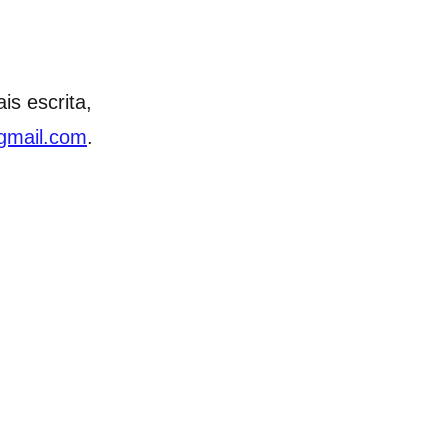
is escrita,
gmail.com
.