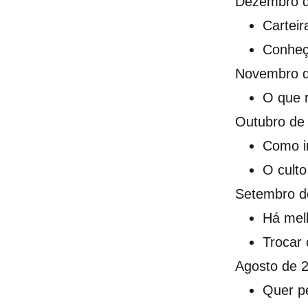
Dezembro 
Carteir
Conheç
Novembro 
O que 
Outubro de
Como in
O culto
Setembro d
Há mel
Trocar
Agosto de 
Quer p