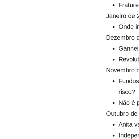
Frature
Janeiro de 
Onde i
Dezembro 
Ganhei 
Revolu
Novembro 
Fundos
risco?
Não é p
Outubro de
Anita v
Indepen