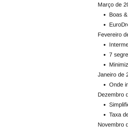
Março de 2
Boas &
EuroDr
Fevereiro d
Interme
7 segr
Minimi
Janeiro de 
Onde i
Dezembro 
Simplif
Taxa d
Novembro 