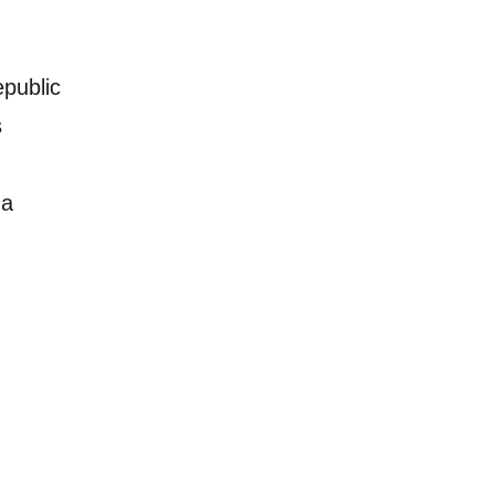
public
s
za