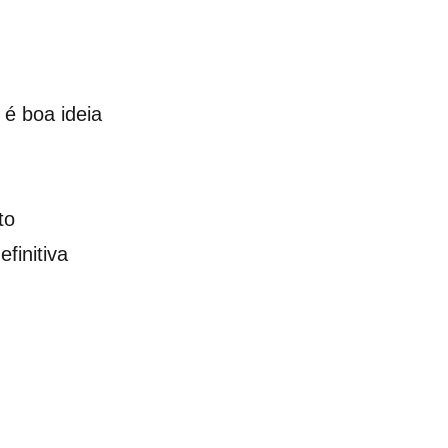
é boa ideia
to
finitiva